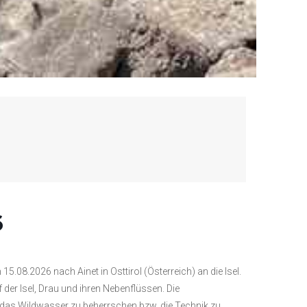
6
08.2026 nach Ainet in Osttirol (Österreich) an die Isel.
er Isel, Drau und ihren Nebenflüssen. Die
, das Wildwasser zu beherrschen bzw. die Technik zu