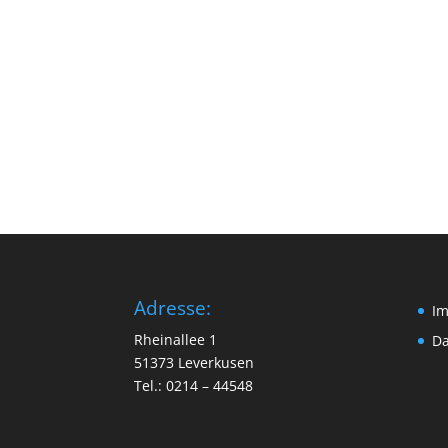
Adresse:
I
Rheinallee 1
Da
51373 Leverkusen
Tel.: 0214 – 44548