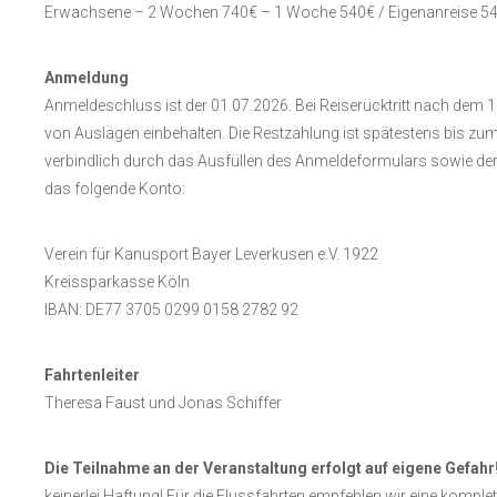
Erwachsene – 2 Wochen 740€ – 1 Woche 540€ / Eigenanreise 540
Anmeldung
Anmeldeschluss ist der 01.07.2026. Bei Reiserücktritt nach dem 
von Auslagen einbehalten. Die Restzahlung ist spätestens bis zu
verbindlich durch das Ausfüllen des Anmeldeformulars sowie der
das folgende Konto:
Verein für Kanusport Bayer Leverkusen e.V. 1922
Kreissparkasse Köln
IBAN: DE77 3705 0299 0158 2782 92
Fahrtenleiter
Theresa Faust und Jonas Schiffer
Die Teilnahme an der Veranstaltung erfolgt auf eigene Gefahr
keinerlei Haftung! Für die Flussfahrten empfehlen wir eine komp