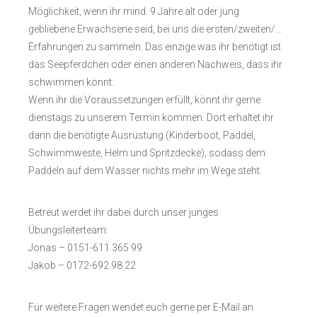
Möglichkeit, wenn ihr mind. 9 Jahre alt oder jung
gebliebene Erwachsene seid, bei uns die ersten/zweiten/…
Erfahrungen zu sammeln. Das einzige was ihr benötigt ist
das Seepferdchen oder einen anderen Nachweis, dass ihr
schwimmen könnt.
Wenn ihr die Voraussetzungen erfüllt, könnt ihr gerne
dienstags zu unserem Termin kommen. Dort erhaltet ihr
dann die benötigte Ausrüstung (Kinderboot, Paddel,
Schwimmweste, Helm und Spritzdecke), sodass dem
Paddeln auf dem Wasser nichts mehr im Wege steht.
Betreut werdet ihr dabei durch unser junges
Übungsleiterteam:
Jonas – 0151-611 365 99
Jakob – 0172-692 98 22
Für weitere Fragen wendet euch gerne per E-Mail an