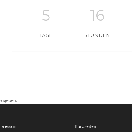
5
16
TAGE
STUNDEN
zugeben.
mpressum
Bürozeiten: