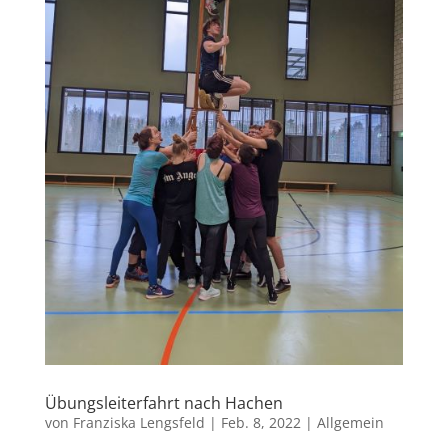
Übungsleiterfahrt nach Hachen
von
Franziska Lengsfeld
|
Feb. 8, 2022
|
Allgemein